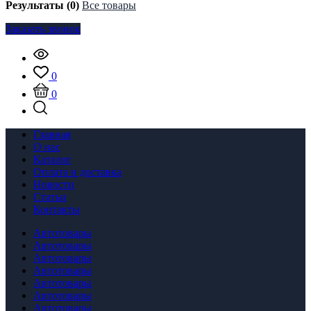
Результаты (0)
Все товары
Заказать звонок
0
0
Главная
О нас
Каталог
Оплата и доставка
Новости
Статьи
Контакты
Автотовары
Автотовары
Автотовары
Автотовары
Автотовары
Автотовары
Автотовары