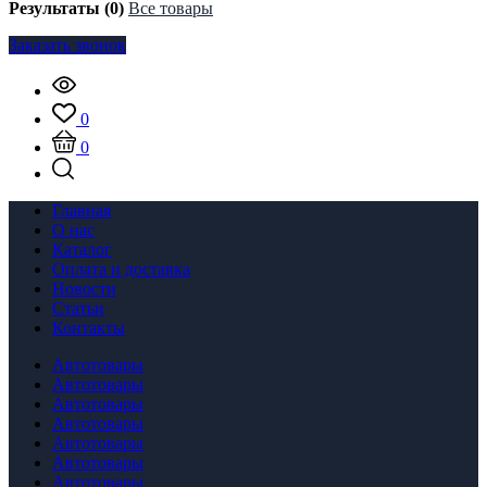
Результаты (0)
Все товары
Заказать звонок
0
0
Главная
О нас
Каталог
Оплата и доставка
Новости
Статьи
Контакты
Автотовары
Автотовары
Автотовары
Автотовары
Автотовары
Автотовары
Автотовары