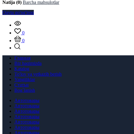
Natija (0)
Barcha mahsulotlar
Qayta qo'ng'iroq
0
0
Главная
Biz haqimizda
Katalog
To'lov va yetkazib berish
Yangiliklar
Статьи
Bog`lanish
Автотовары
Автотовары
Автотовары
Автотовары
Автотовары
Автотовары
Автотовары