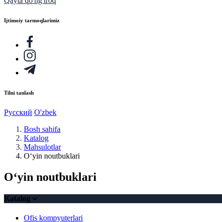
Qayta qo'ng'iroq
Ijtimoiy tarmoqlarimiz
Tilni tanlash
Русский
O'zbek
Bosh sahifa
Katalog
Mahsulotlar
O‘yin noutbuklari
O‘yin noutbuklari
Katalog
Ofis kompyuterlari