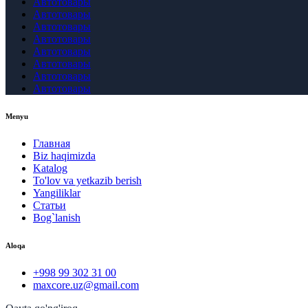
Автотовары
Автотовары
Автотовары
Автотовары
Автотовары
Автотовары
Автотовары
Автотовары
Menyu
Главная
Biz haqimizda
Katalog
To'lov va yetkazib berish
Yangiliklar
Статьи
Bog`lanish
Aloqa
+998 99 302 31 00
maxcore.uz@gmail.com