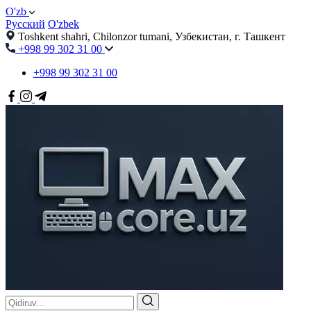
O'zb
Русский
O'zbek
Toshkent shahri, Chilonzor tumani, Узбекистан, г. Ташкент
+998 99 302 31 00
+998 99 302 31 00