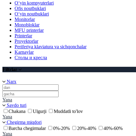
O‘yin kompyuterlari
Ofis noutbuklari
O‘yin noutbuklari
Monitorlar
Monobloklar
MFU printerlar
Printerlar
Proyektorlar
Periferiya klaviatura va sichqonchalar
Karnaylar
Столы и кресла
Filtrlar
Narx
Yana
Savdo turi
Chakana
Ulgurji
Muddatli to'lov
Yana
Chegirma miqdori
Barcha chegirmalar
0%-20%
20%-40%
40%-60%
Yana