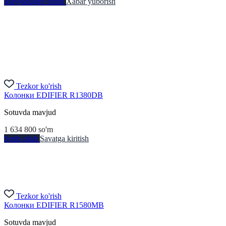
Mavjudligini bilish
Xabar yuborish
Tezkor ko'rish
Колонки EDIFIER R1380DB
Sotuvda mavjud
1 634 800
so'm
Sotib olish
Savatga kiritish
Tezkor ko'rish
Колонки EDIFIER R1580MB
Sotuvda mavjud