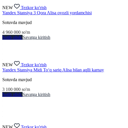
NEW
Tezkor ko'rish
Yandex Stansiya 3 Qora Alisa ovozli yordamchisi
Sotuvda mavjud
4 960 000
so'm
Sotib olish
Savatga kiritish
NEW
Tezkor ko'rish
Yandex Stansiya Midi To‘q sariq Alisa bilan aqlli karnay
Sotuvda mavjud
3 100 000
so'm
Sotib olish
Savatga kiritish
NEW
Tezkor ko'rish