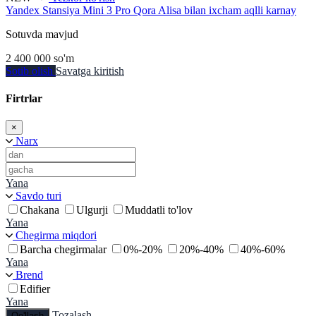
Yandex Stansiya Mini 3 Pro Qora Alisa bilan ixcham aqlli karnay
Sotuvda mavjud
2 400 000
so'm
Sotib olish
Savatga kiritish
Firtrlar
×
Narx
Yana
Savdo turi
Chakana
Ulgurji
Muddatli to'lov
Yana
Chegirma miqdori
Barcha chegirmalar
0%-20%
20%-40%
40%-60%
Yana
Brend
Edifier
Yana
Tozalash
Qo'llash