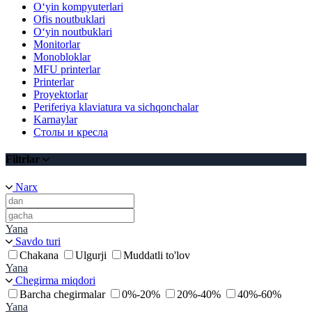
O‘yin kompyuterlari
Ofis noutbuklari
O‘yin noutbuklari
Monitorlar
Monobloklar
MFU printerlar
Printerlar
Proyektorlar
Periferiya klaviatura va sichqonchalar
Karnaylar
Столы и кресла
Filtrlar
Narx
Yana
Savdo turi
Chakana
Ulgurji
Muddatli to'lov
Yana
Chegirma miqdori
Barcha chegirmalar
0%-20%
20%-40%
40%-60%
Yana