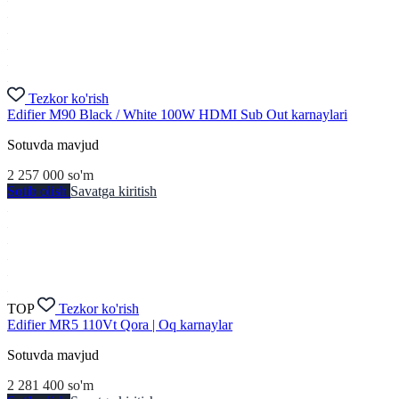
Tezkor ko'rish
Edifier M90 Black / White 100W HDMI Sub Out karnaylari
Sotuvda mavjud
2 257 000
so'm
Sotib olish
Savatga kiritish
TOP
Tezkor ko'rish
Edifier MR5 110Vt Qora | Oq karnaylar
Sotuvda mavjud
2 281 400
so'm