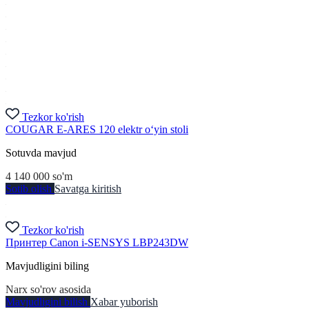
Tezkor ko'rish
COUGAR E-ARES 120 elektr o‘yin stoli
Sotuvda mavjud
4 140 000
so'm
Sotib olish
Savatga kiritish
Tezkor ko'rish
Принтер Canon i-SENSYS LBP243DW
Mavjudligini biling
Narx so'rov asosida
Mavjudligini bilish
Xabar yuborish