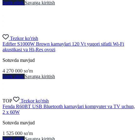
Sotib olish
Savatga kiritish
Tezkor ko'rish
Edifier S1000W Brown karnaylari 120 Vt yuqori sifatli Wi-Fi
akustikasi va Hi-Res ovozi
Sotuvda mavjud
4 270 000
so'm
Sotib olish
Savatga kiritish
TOP
Tezkor ko'rish
Fenda R60BT USB Bluetooth karnaylari kompyuter va TV uchun,
2 x 60W
Sotuvda mavjud
1 525 000
so'm
Sotib olish
Savatga kiritish