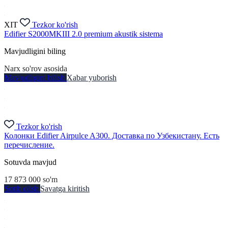
XIT
Tezkor ko'rish
Edifier S2000MKIII 2.0 premium akustik sistema
Mavjudligini biling
Narx so'rov asosida
Mavjudligini bilish
Xabar yuborish
Tezkor ko'rish
Колонки Edifier Airpulce A300. Доставка по Узбекистану. Есть
перечисление.
Sotuvda mavjud
17 873 000
so'm
Sotib olish
Savatga kiritish