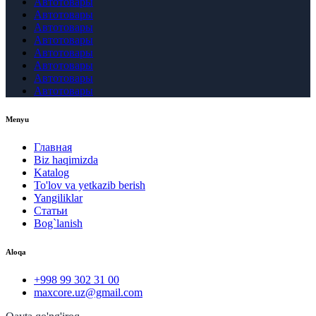
Автотовары
Автотовары
Автотовары
Автотовары
Автотовары
Автотовары
Автотовары
Автотовары
Menyu
Главная
Biz haqimizda
Katalog
To'lov va yetkazib berish
Yangiliklar
Статьи
Bog`lanish
Aloqa
+998 99 302 31 00
maxcore.uz@gmail.com