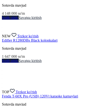
Sotuvda mavjud
4 148 000
so'm
Sotib olish
Savatga kiritish
NEW
Tezkor ko'rish
Edifier R1280DBs Black kolonkalari
Sotuvda mavjud
1 647 000
so'm
Sotib olish
Savatga kiritish
TOP
Tezkor ko'rish
Fenda T-60X Pro (USB) 120Vt karaoke karnaylari
Sotuvda mavjud