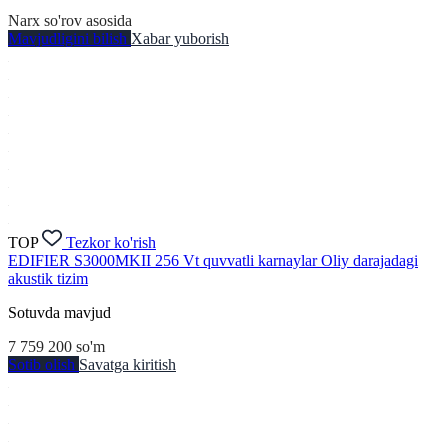
Narx so'rov asosida
Mavjudligini bilish
Xabar yuborish
TOP
Tezkor ko'rish
EDIFIER S3000MKII 256 Vt quvvatli karnaylar Oliy darajadagi
akustik tizim
Sotuvda mavjud
7 759 200
so'm
Sotib olish
Savatga kiritish