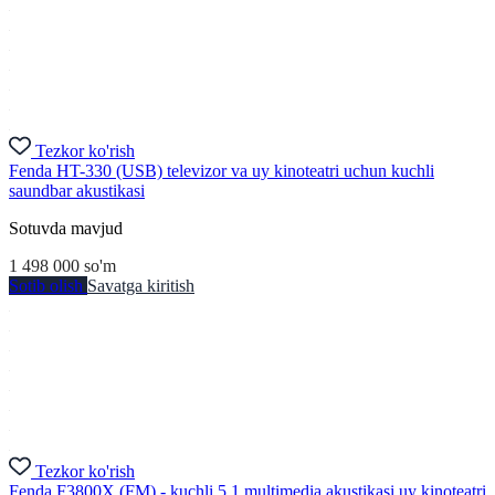
Tezkor ko'rish
Fenda HT-330 (USB) televizor va uy kinoteatri uchun kuchli
saundbar akustikasi
Sotuvda mavjud
1 498 000
so'm
Sotib olish
Savatga kiritish
Tezkor ko'rish
Fenda F3800X (FM) - kuchli 5.1 multimedia akustikasi uy kinoteatri