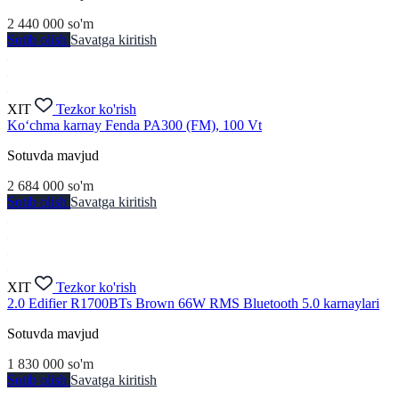
2 440 000
so'm
Sotib olish
Savatga kiritish
XIT
Tezkor ko'rish
Ko‘chma karnay Fenda PA300 (FM), 100 Vt
Sotuvda mavjud
2 684 000
so'm
Sotib olish
Savatga kiritish
XIT
Tezkor ko'rish
2.0 Edifier R1700BTs Brown 66W RMS Bluetooth 5.0 karnaylari
Sotuvda mavjud
1 830 000
so'm
Sotib olish
Savatga kiritish