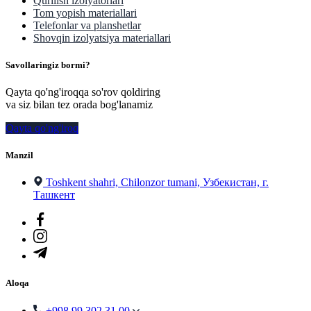
Qurilish izolyatorlari
Tom yopish materiallari
Telefonlar va planshetlar
Shovqin izolyatsiya materiallari
Savollaringiz bormi?
Qayta qo'ng'iroqqa so'rov qoldiring
va siz bilan tez orada bog'lanamiz
Qayta qo'ng'iroq
Manzil
Toshkent shahri, Chilonzor tumani, Узбекистан, г.
Ташкент
Aloqa
+998 99 302 31 00