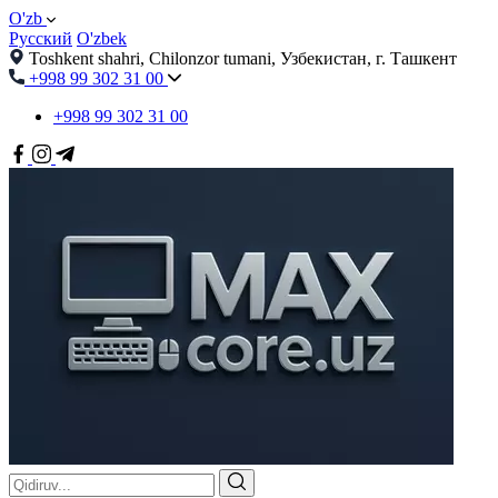
O'zb
Русский
O'zbek
Toshkent shahri, Chilonzor tumani, Узбекистан, г. Ташкент
+998 99 302 31 00
+998 99 302 31 00