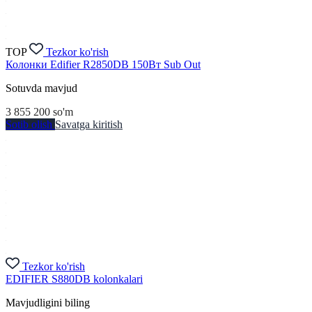
TOP
Tezkor ko'rish
Колонки Edifier R2850DB 150Вт Sub Out
Sotuvda mavjud
3 855 200
so'm
Sotib olish
Savatga kiritish
Tezkor ko'rish
EDIFIER S880DB kolonkalari
Mavjudligini biling