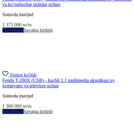
va ko‘ngilochar tizimlar uchun
Sotuvda mavjud
1 373 000
so'm
Sotib olish
Savatga kiritish
Tezkor ko'rish
Fenda T-200X (USB) - kuchli 2.1 multimedia akustikasi uy,
kompyuter va televizor uchun
Sotuvda mavjud
1 380 000
so'm
Sotib olish
Savatga kiritish