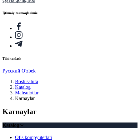
Qayta qo'ng'iroq
Ijtimoiy tarmoqlarimiz
Tilni tanlash
Русский
O'zbek
Bosh sahifa
Katalog
Mahsulotlar
Karnaylar
Karnaylar
Katalog
Ofis kompyuterlari