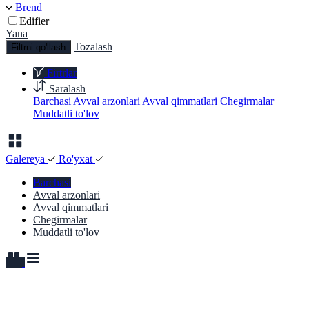
Brend
Edifier
Yana
Tozalash
Filtrni qo'llash
Firtrlar
Saralash
Barchasi
Avval arzonlari
Avval qimmatlari
Chegirmalar
Muddatli to'lov
Galereya
Ro'yxat
Barchasi
Avval arzonlari
Avval qimmatlari
Chegirmalar
Muddatli to'lov