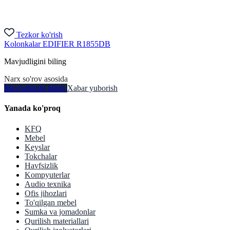
Tezkor ko'rish
Kolonkalar EDIFIER R1855DB
Mavjudligini biling
Narx so'rov asosida
Mavjudligini bilish
Xabar yuborish
Yanada ko'proq
KFQ
Mebel
Keyslar
Tokchalar
Havfsizlik
Kompyuterlar
Audio texnika
Ofis jihozlari
To'qilgan mebel
Sumka va jomadonlar
Qurilish materiallari