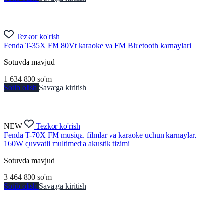
Tezkor ko'rish
Fenda T-35X FM 80Vt karaoke va FM Bluetooth karnaylari
Sotuvda mavjud
1 634 800
so'm
Sotib olish
Savatga kiritish
NEW
Tezkor ko'rish
Fenda T-70X FM musiqa, filmlar va karaoke uchun karnaylar,
160W quvvatli multimedia akustik tizimi
Sotuvda mavjud
3 464 800
so'm
Sotib olish
Savatga kiritish