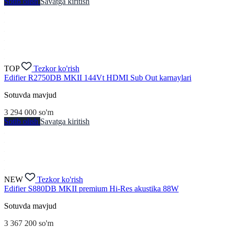
Sotib olish
Savatga kiritish
TOP
Tezkor ko'rish
Edifier R2750DB MKII 144Vt HDMI Sub Out karnaylari
Sotuvda mavjud
3 294 000
so'm
Sotib olish
Savatga kiritish
NEW
Tezkor ko'rish
Edifier S880DB MKII premium Hi-Res akustika 88W
Sotuvda mavjud
3 367 200
so'm