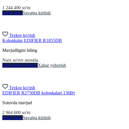
1 244 400
so'm
Sotib olish
Savatga kiritish
Tezkor ko'rish
Kolonkalar EDIFIER R1855DB
Mavjudligini biling
Narx so'rov asosida
Mavjudligini bilish
Xabar yuborish
Tezkor ko'rish
EDIFIER R2750DB kolonkalari 136Вт
Sotuvda mavjud
2 964 600
so'm
Sotib olish
Savatga kiritish