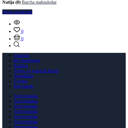
Natija (0)
Barcha mahsulotlar
Qayta qo'ng'iroq
0
0
Главная
Biz haqimizda
Katalog
To'lov va yetkazib berish
Yangiliklar
Статьи
Bog`lanish
Автотовары
Автотовары
Автотовары
Автотовары
Автотовары
Автотовары
Автотовары