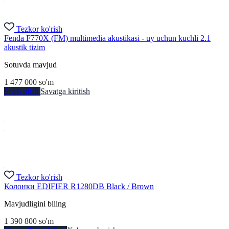
Tezkor ko'rish
Fenda F770X (FM) multimedia akustikasi - uy uchun kuchli 2.1
akustik tizim
Sotuvda mavjud
1 477 000
so'm
Sotib olish
Savatga kiritish
Tezkor ko'rish
Колонки EDIFIER R1280DB Black / Brown
Mavjudligini biling
1 390 800
so'm