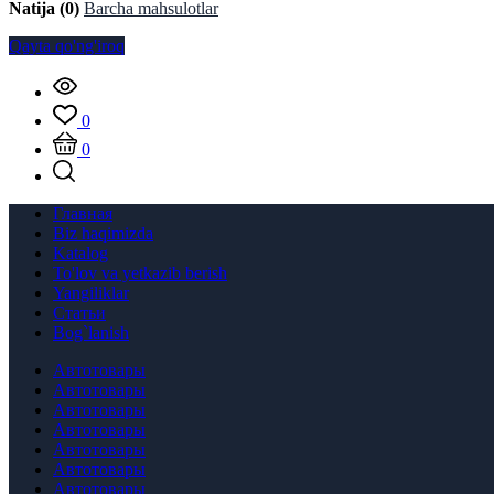
Natija (0)
Barcha mahsulotlar
Qayta qo'ng'iroq
0
0
Главная
Biz haqimizda
Katalog
To'lov va yetkazib berish
Yangiliklar
Статьи
Bog`lanish
Автотовары
Автотовары
Автотовары
Автотовары
Автотовары
Автотовары
Автотовары