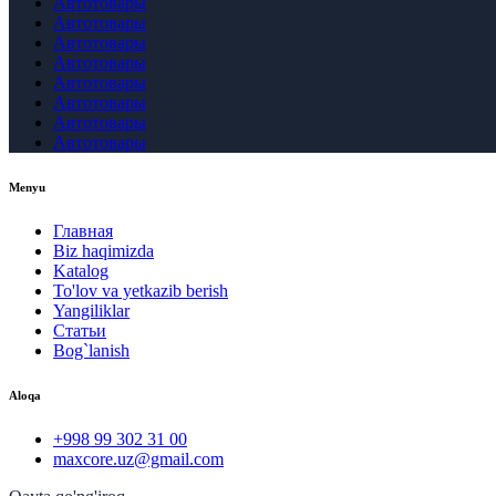
Автотовары
Автотовары
Автотовары
Автотовары
Автотовары
Автотовары
Автотовары
Автотовары
Menyu
Главная
Biz haqimizda
Katalog
To'lov va yetkazib berish
Yangiliklar
Статьи
Bog`lanish
Aloqa
+998 99 302 31 00
maxcore.uz@gmail.com