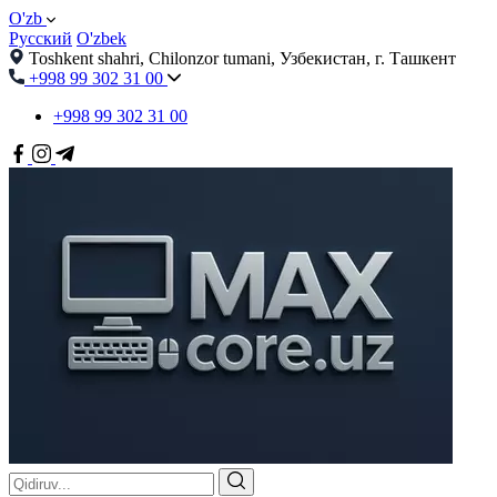
O'zb
Русский
O'zbek
Toshkent shahri, Chilonzor tumani, Узбекистан, г. Ташкент
+998 99 302 31 00
+998 99 302 31 00