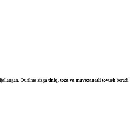
ljallangan. Qurilma sizga
tiniq, toza va muvozanatli tovush
beradi