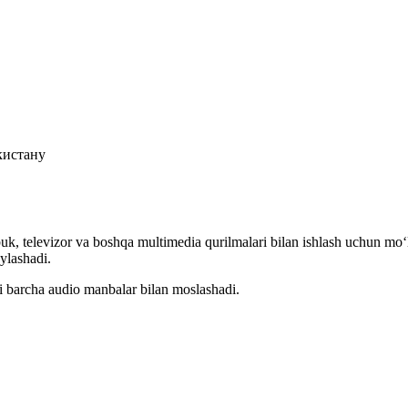
кистану
uk, televizor va boshqa multimedia qurilmalari bilan ishlash uchun mo‘
ylashadi.
li barcha audio manbalar bilan moslashadi.