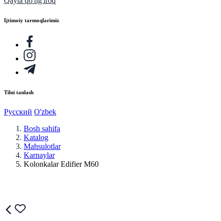
Qayta qo'ng'iroq
Ijtimoiy tarmoqlarimiz
Tilni tanlash
Русский
O'zbek
Bosh sahifa
Katalog
Mahsulotlar
Karnaylar
Kolonkalar Edifier M60