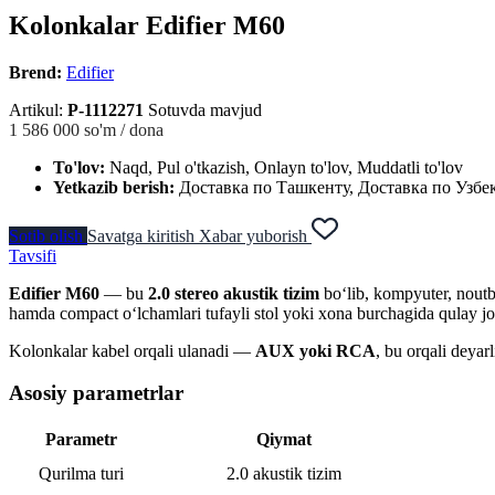
Kolonkalar Edifier M60
Brend:
Edifier
Artikul:
P-1112271
Sotuvda mavjud
1 586 000
so'm / dona
To'lov:
Naqd, Pul o'tkazish, Onlayn to'lov, Muddatli to'lov
Yetkazib berish:
Доставка по Ташкенту, Доставка по Узбе
Sotib olish
Savatga kiritish
Xabar yuborish
Tavsifi
Edifier M60
— bu
2.0 stereo akustik tizim
bo‘lib, kompyuter, noutb
hamda compact o‘lchamlari tufayli stol yoki xona burchagida qulay jo
Kolonkalar kabel orqali ulanadi —
AUX yoki RCA
, bu orqali deyar
Asosiy parametrlar
Parametr
Qiymat
Qurilma turi
2.0 akustik tizim