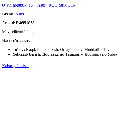
Oʻyin noutbuki 16" "Asus" ROG Strix G16
Brend:
Asus
Artikul:
P-0951858
Mavjudligini biling
Narx so'rov asosida
To'lov:
Naqd, Pul o'tkazish, Onlayn to'lov, Muddatli to'lov
Yetkazib berish:
Доставка по Ташкенту, Доставка по Узбе
Xabar yuborish