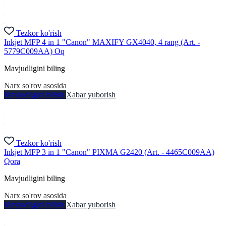
Tezkor ko'rish
Inkjet MFP 4 in 1 "Canon" MAXIFY GX4040, 4 rang (Art. -
5779C009AA) Oq
Mavjudligini biling
Narx so'rov asosida
Mavjudligini bilish
Xabar yuborish
Tezkor ko'rish
Inkjet MFP 3 in 1 "Canon" PIXMA G2420 (Art. - 4465C009AA)
Qora
Mavjudligini biling
Narx so'rov asosida
Mavjudligini bilish
Xabar yuborish