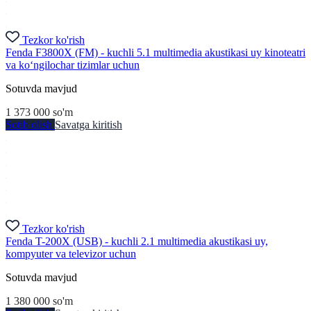
Tezkor ko'rish
Fenda F3800X (FM) - kuchli 5.1 multimedia akustikasi uy kinoteatri
va ko‘ngilochar tizimlar uchun
Sotuvda mavjud
1 373 000
so'm
Sotib olish
Savatga kiritish
Tezkor ko'rish
Fenda T-200X (USB) - kuchli 2.1 multimedia akustikasi uy,
kompyuter va televizor uchun
Sotuvda mavjud
1 380 000
so'm