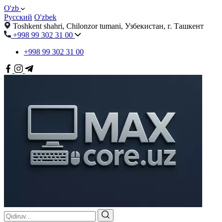
O'zb
Русский
O'zbek
Toshkent shahri, Chilonzor tumani, Узбекистан, г. Ташкент
+998 99 302 31 00
+998 99 302 31 00