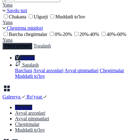
Yana
Savdo turi
Chakana
Ulgurji
Muddatli to'lov
Yana
Chegirma miqdori
Barcha chegirmalar
0%-20%
20%-40%
40%-60%
Yana
Tozalash
Filtrni qo'llash
Firtrlar
Saralash
Barchasi
Avval arzonlari
Avval qimmatlari
Chegirmalar
Muddatli to'lov
Galereya
Ro'yxat
Barchasi
Avval arzonlari
Avval qimmatlari
Chegirmalar
Muddatli to'lov