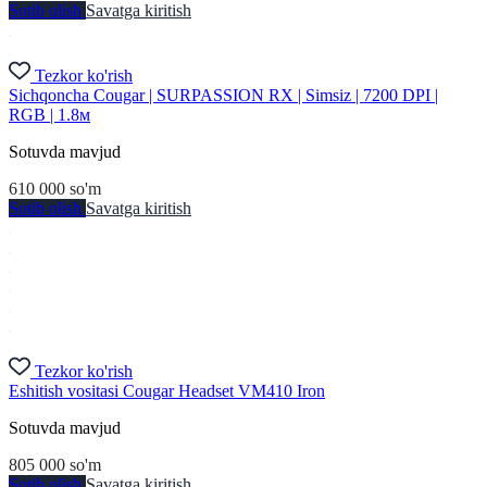
Sotib olish
Savatga kiritish
Tezkor ko'rish
Sichqoncha Cougar | SURPASSION RX | Simsiz | 7200 DPI |
RGB | 1.8м
Sotuvda mavjud
610 000
so'm
Sotib olish
Savatga kiritish
Tezkor ko'rish
Eshitish vositasi Cougar Headset VM410 Iron
Sotuvda mavjud
805 000
so'm
Sotib olish
Savatga kiritish