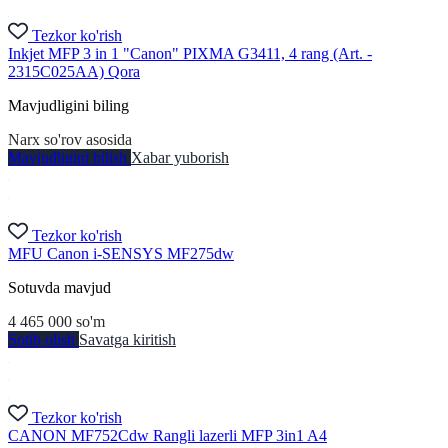
Tezkor ko'rish
Inkjet MFP 3 in 1 "Canon" PIXMA G3411, 4 rang (Art. -
2315C025AA) Qora
Mavjudligini biling
Narx so'rov asosida
Mavjudligini bilish
Xabar yuborish
Tezkor ko'rish
MFU Canon i-SENSYS MF275dw
Sotuvda mavjud
4 465 000
so'm
Sotib olish
Savatga kiritish
Tezkor ko'rish
CANON MF752Cdw Rangli lazerli MFP 3in1 A4