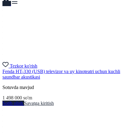
Tezkor ko'rish
Fenda HT-330 (USB) televizor va uy kinoteatri uchun kuchli
saundbar akustikasi
Sotuvda mavjud
1 498 000
so'm
Sotib olish
Savatga kiritish