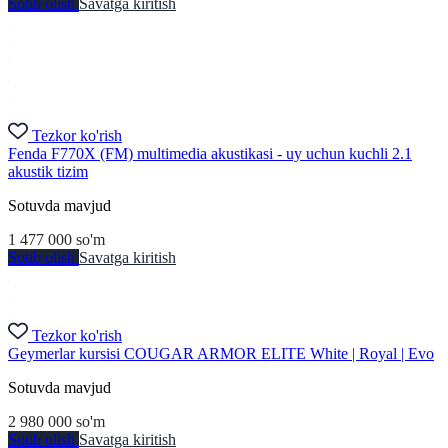
Sotib olish
Savatga kiritish
Tezkor ko'rish
Fenda F770X (FM) multimedia akustikasi - uy uchun kuchli 2.1
akustik tizim
Sotuvda mavjud
1 477 000
so'm
Sotib olish
Savatga kiritish
Tezkor ko'rish
Geymerlar kursisi COUGAR ARMOR ELITE White | Royal | Evo
Sotuvda mavjud
2 980 000
so'm
Sotib olish
Savatga kiritish