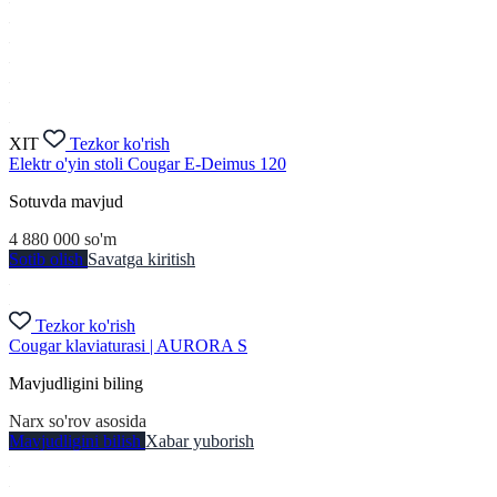
XIT
Tezkor ko'rish
Elektr o'yin stoli Cougar E-Deimus 120
Sotuvda mavjud
4 880 000
so'm
Sotib olish
Savatga kiritish
Tezkor ko'rish
Cougar klaviaturasi | AURORA S
Mavjudligini biling
Narx so'rov asosida
Mavjudligini bilish
Xabar yuborish