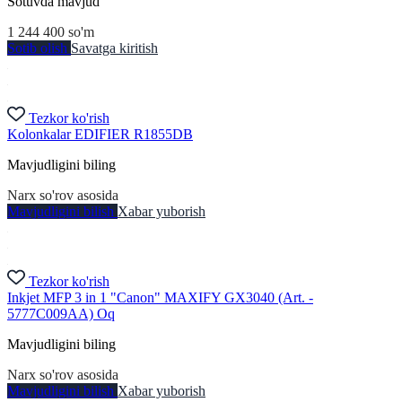
Sotuvda mavjud
1 244 400
so'm
Sotib olish
Savatga kiritish
Tezkor ko'rish
Kolonkalar EDIFIER R1855DB
Mavjudligini biling
Narx so'rov asosida
Mavjudligini bilish
Xabar yuborish
Tezkor ko'rish
Inkjet MFP 3 in 1 "Canon" MAXIFY GX3040 (Art. -
5777C009AA) Oq
Mavjudligini biling
Narx so'rov asosida
Mavjudligini bilish
Xabar yuborish