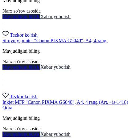
Mavjudligini biling
Narx so'rov asosida
Mavjudligini bilish
Xabar yuborish
Tezkor ko'rish
Struyniy printer "Canon PIXMA G5040", A4, 4 rang.
Mavjudligini biling
Narx so'rov asosida
Mavjudligini bilish
Xabar yuborish
Tezkor ko'rish
Inkjet MFP "Canon PIXMA G6040", A4, 4 rang (Art. - is-1418)
Qora
Mavjudligini biling
Narx so'rov asosida
Mavjudligini bilish
Xabar yuborish