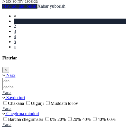
Narx so'rov asosida
Mavjudligini bilish
Xabar yuborish
«
1
2
3
4
5
»
Firtrlar
×
Narx
Yana
Savdo turi
Chakana
Ulgurji
Muddatli to'lov
Yana
Chegirma miqdori
Barcha chegirmalar
0%-20%
20%-40%
40%-60%
Yana