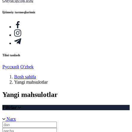
Qayta qo'ng'iroq
Ijtimoiy tarmoqlarimiz
Tilni tanlash
Русский
O'zbek
Bosh sahifa
Yangi mahsulotlar
Yangi mahsulotlar
Filtrlar
Narx