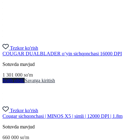
Tezkor ko'rish
COUGAR DUALBLADER o‘yin sichqonchasi 16000 DPI
Sotuvda mavjud
1 301 000
so'm
Sotib olish
Savatga kiritish
Tezkor ko'rish
Cougar sichqonchasi | MINOS X5 | simli | 12000 DPI | 1.8m
Sotuvda mavjud
660 000
so'm