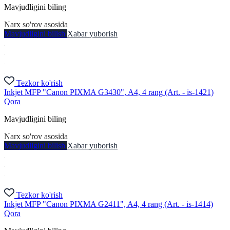
Mavjudligini biling
Narx so'rov asosida
Mavjudligini bilish
Xabar yuborish
Tezkor ko'rish
Inkjet MFP "Canon PIXMA G3430", A4, 4 rang (Art. - is-1421)
Qora
Mavjudligini biling
Narx so'rov asosida
Mavjudligini bilish
Xabar yuborish
Tezkor ko'rish
Inkjet MFP "Canon PIXMA G2411", A4, 4 rang (Art. - is-1414)
Qora