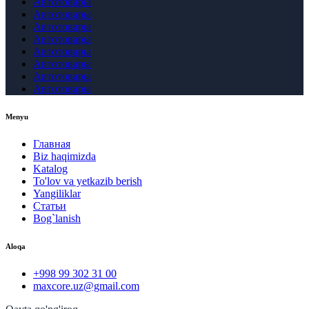
Автотовары
Автотовары
Автотовары
Автотовары
Автотовары
Автотовары
Автотовары
Автотовары
Menyu
Главная
Biz haqimizda
Katalog
To'lov va yetkazib berish
Yangiliklar
Статьи
Bog`lanish
Aloqa
+998 99 302 31 00
maxcore.uz@gmail.com