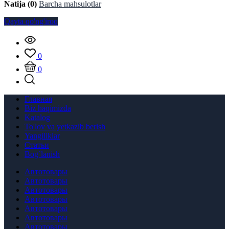
Natija (0)
Barcha mahsulotlar
Qayta qo'ng'iroq
0
0
Главная
Biz haqimizda
Katalog
To'lov va yetkazib berish
Yangiliklar
Статьи
Bog`lanish
Автотовары
Автотовары
Автотовары
Автотовары
Автотовары
Автотовары
Автотовары