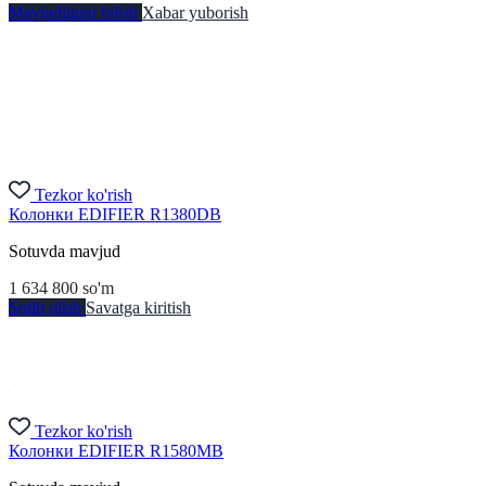
Mavjudligini bilish
Xabar yuborish
Tezkor ko'rish
Колонки EDIFIER R1380DB
Sotuvda mavjud
1 634 800
so'm
Sotib olish
Savatga kiritish
Tezkor ko'rish
Колонки EDIFIER R1580MB