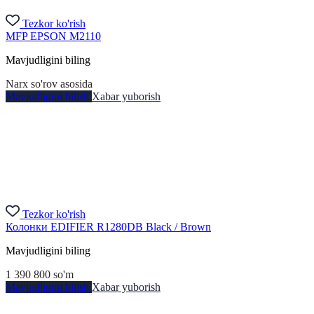
Tezkor ko'rish
MFP EPSON M2110
Mavjudligini biling
Narx so'rov asosida
Mavjudligini bilish
Xabar yuborish
Tezkor ko'rish
Колонки EDIFIER R1280DB Black / Brown
Mavjudligini biling
1 390 800
so'm
Mavjudligini bilish
Xabar yuborish