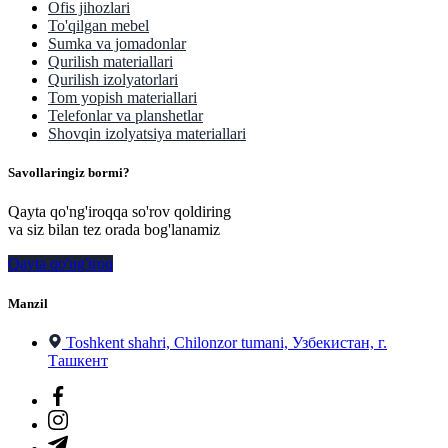
Ofis jihozlari
To'qilgan mebel
Sumka va jomadonlar
Qurilish materiallari
Qurilish izolyatorlari
Tom yopish materiallari
Telefonlar va planshetlar
Shovqin izolyatsiya materiallari
Savollaringiz bormi?
Qayta qo'ng'iroqqa so'rov qoldiring
va siz bilan tez orada bog'lanamiz
Qayta qo'ng'iroq
Manzil
Toshkent shahri, Chilonzor tumani, Узбекистан, г.
Ташкент