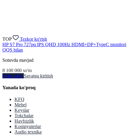
TOP
Tezkor ko'rish
HP S7 Pro 727pq IPS QHD 100Hz HDMI+DP+TypeC monitori
QQS bilan
Sotuvda mavjud
8 100 000
so'm
Sotib olish
Savatga kiritish
Yanada ko'proq
KFQ
Mebel
Keyslar
Tokchalar
Havfsizlik
Kompyuterlar
Audio texnika