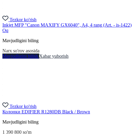
Tezkor ko'rish
Inkjet MFP "Canon MAXIFY GX6040", A4, 4 rang (Art. - is-1422)
Oq
Mavjudligini biling
Narx so'rov asosida
Mavjudligini bilish
Xabar yuborish
Tezkor ko'rish
Колонки EDIFIER R1280DB Black / Brown
Mavjudligini biling
1 390 800
so'm