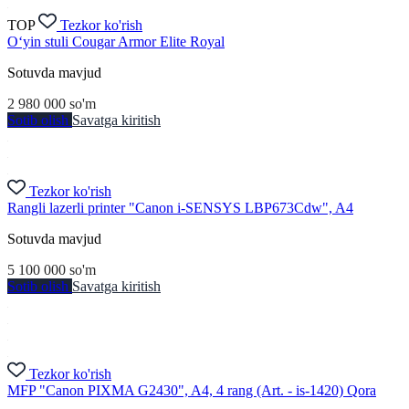
TOP
Tezkor ko'rish
O‘yin stuli Cougar Armor Elite Royal
Sotuvda mavjud
2 980 000
so'm
Sotib olish
Savatga kiritish
Tezkor ko'rish
Rangli lazerli printer "Canon i-SENSYS LBP673Cdw", A4
Sotuvda mavjud
5 100 000
so'm
Sotib olish
Savatga kiritish
Tezkor ko'rish
MFP "Canon PIXMA G2430", A4, 4 rang (Art. - is-1420) Qora