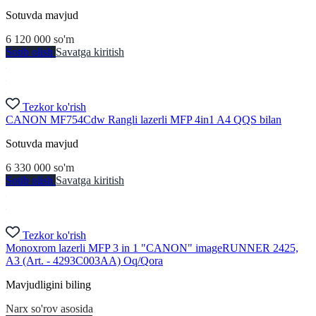
Sotuvda mavjud
6 120 000
so'm
Sotib olish
Savatga kiritish
Tezkor ko'rish
CANON MF754Cdw Rangli lazerli MFP 4in1 A4 QQS bilan
Sotuvda mavjud
6 330 000
so'm
Sotib olish
Savatga kiritish
Tezkor ko'rish
Monoxrom lazerli MFP 3 in 1 "CANON" imageRUNNER 2425,
A3 (Art. - 4293C003AA) Oq/Qora
Mavjudligini biling
Narx so'rov asosida