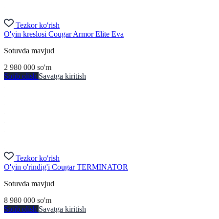
Tezkor ko'rish
O'yin kreslosi Cougar Armor Elite Eva
Sotuvda mavjud
2 980 000
so'm
Sotib olish
Savatga kiritish
Tezkor ko'rish
O'yin o'rindig'i Cougar TERMINATOR
Sotuvda mavjud
8 980 000
so'm
Sotib olish
Savatga kiritish