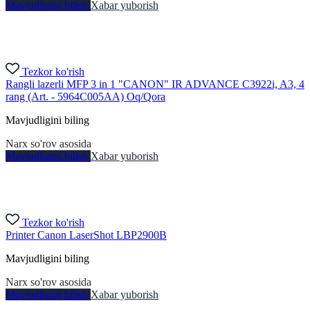
Mavjudligini bilish
Xabar yuborish
Tezkor ko'rish
Rangli lazerli MFP 3 in 1 "CANON" IR ADVANCE C3922i, A3, 4
rang (Art. - 5964C005AA) Oq/Qora
Mavjudligini biling
Narx so'rov asosida
Mavjudligini bilish
Xabar yuborish
Tezkor ko'rish
Printer Canon LaserShot LBP2900B
Mavjudligini biling
Narx so'rov asosida
Mavjudligini bilish
Xabar yuborish