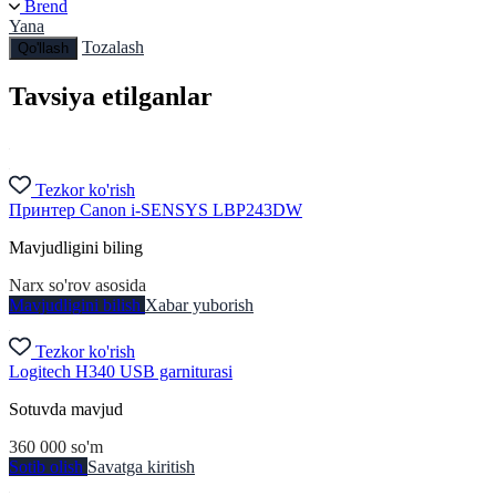
Brend
Yana
Tozalash
Qo'llash
Tavsiya etilganlar
Tezkor ko'rish
Принтер Canon i-SENSYS LBP243DW
Mavjudligini biling
Narx so'rov asosida
Mavjudligini bilish
Xabar yuborish
Tezkor ko'rish
Logitech H340 USB garniturasi
Sotuvda mavjud
360 000
so'm
Sotib olish
Savatga kiritish