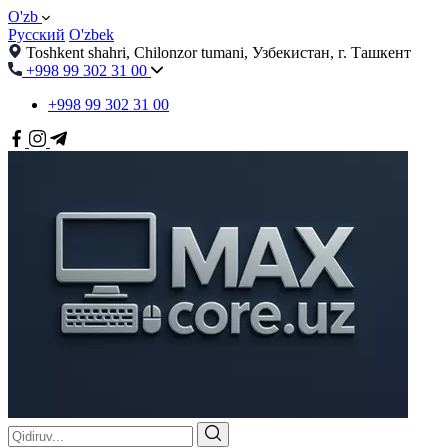
O'zb
Русский
O'zbek
Toshkent shahri, Chilonzor tumani, Узбекистан, г. Ташкент
+998 99 302 31 00
+998 99 302 31 00