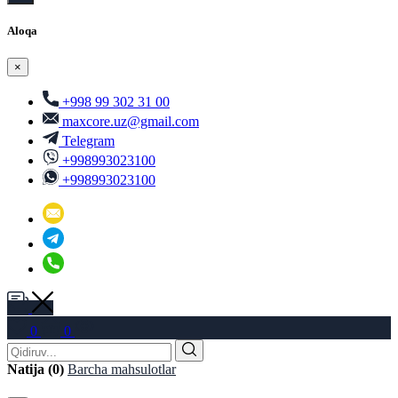
Aloqa
×
+998 99 302 31 00
maxcore.uz@gmail.com
Telegram
+998993023100
+998993023100
0
0
Natija (0)
Barcha mahsulotlar