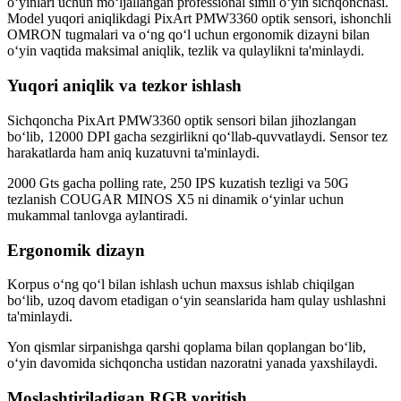
o‘yinlari uchun mo‘ljallangan professional simli o‘yin sichqonchasi.
Model yuqori aniqlikdagi PixArt PMW3360 optik sensori, ishonchli
OMRON tugmalari va o‘ng qo‘l uchun ergonomik dizayni bilan
o‘yin vaqtida maksimal aniqlik, tezlik va qulaylikni ta'minlaydi.
Yuqori aniqlik va tezkor ishlash
Sichqoncha PixArt PMW3360 optik sensori bilan jihozlangan
bo‘lib, 12000 DPI gacha sezgirlikni qo‘llab-quvvatlaydi. Sensor tez
harakatlarda ham aniq kuzatuvni ta'minlaydi.
2000 Gts gacha polling rate, 250 IPS kuzatish tezligi va 50G
tezlanish COUGAR MINOS X5 ni dinamik o‘yinlar uchun
mukammal tanlovga aylantiradi.
Ergonomik dizayn
Korpus o‘ng qo‘l bilan ishlash uchun maxsus ishlab chiqilgan
bo‘lib, uzoq davom etadigan o‘yin seanslarida ham qulay ushlashni
ta'minlaydi.
Yon qismlar sirpanishga qarshi qoplama bilan qoplangan bo‘lib,
o‘yin davomida sichqoncha ustidan nazoratni yanada yaxshilaydi.
Moslashtiriladigan RGB yoritish