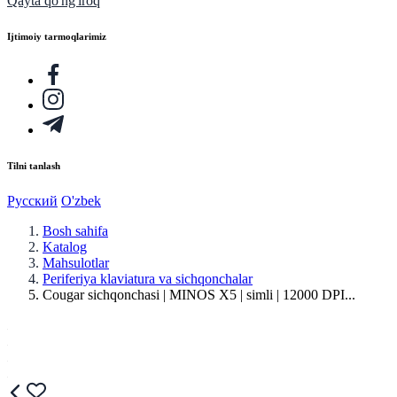
Qayta qo'ng'iroq
Ijtimoiy tarmoqlarimiz
Tilni tanlash
Русский
O'zbek
Bosh sahifa
Katalog
Mahsulotlar
Periferiya klaviatura va sichqonchalar
Cougar sichqonchasi | MINOS X5 | simli | 12000 DPI...