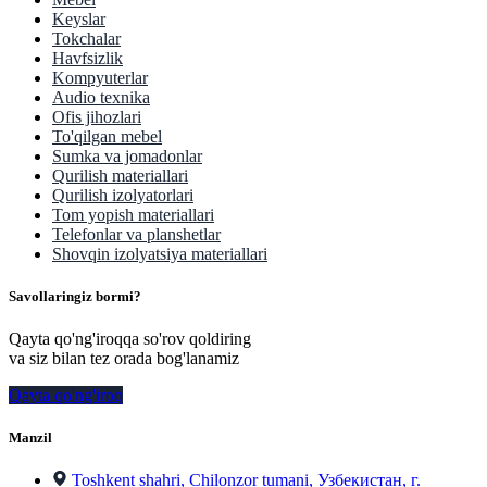
Keyslar
Tokchalar
Havfsizlik
Kompyuterlar
Audio texnika
Ofis jihozlari
To'qilgan mebel
Sumka va jomadonlar
Qurilish materiallari
Qurilish izolyatorlari
Tom yopish materiallari
Telefonlar va planshetlar
Shovqin izolyatsiya materiallari
Savollaringiz bormi?
Qayta qo'ng'iroqqa so'rov qoldiring
va siz bilan tez orada bog'lanamiz
Qayta qo'ng'iroq
Manzil
Toshkent shahri, Chilonzor tumani, Узбекистан, г.