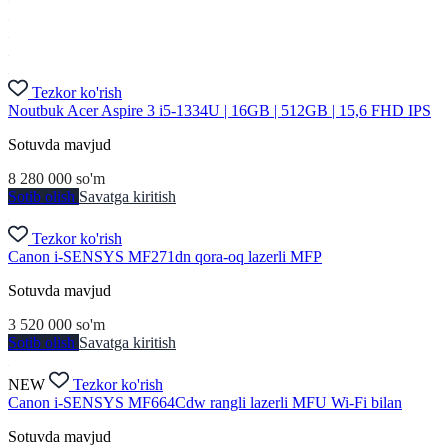
Tezkor ko'rish
Noutbuk Acer Aspire 3 i5-1334U | 16GB | 512GB | 15,6 FHD IPS
Sotuvda mavjud
8 280 000
so'm
Sotib olish
Savatga kiritish
Tezkor ko'rish
Canon i-SENSYS MF271dn qora-oq lazerli MFP
Sotuvda mavjud
3 520 000
so'm
Sotib olish
Savatga kiritish
NEW
Tezkor ko'rish
Canon i-SENSYS MF664Cdw rangli lazerli MFU Wi-Fi bilan
Sotuvda mavjud