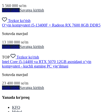
5 560 000
so'm
Sotib olish
Savatga kiritish
Tezkor ko'rish
O‘yin kompyuteri i5-13400F + Radeon RX 7600 8GB DDR5
Sotuvda mavjud
13 100 000
so'm
Sotib olish
Savatga kiritish
TOP
Tezkor ko'rish
Intel Core i5-14400 va RTX 5070 12GB asosidagi o‘yin
kompyuteri - kuchli gaming PC yig‘ilmasi
Sotuvda mavjud
23 400 000
so'm
Sotib olish
Savatga kiritish
Yanada ko'proq
KFQ
Mebel