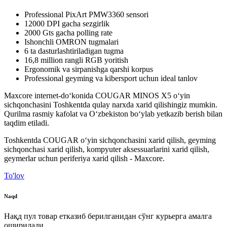
Professional PixArt PMW3360 sensori
12000 DPI gacha sezgirlik
2000 Gts gacha polling rate
Ishonchli OMRON tugmalari
6 ta dasturlashtiriladigan tugma
16,8 million rangli RGB yoritish
Ergonomik va sirpanishga qarshi korpus
Professional geyming va kibersport uchun ideal tanlov
Maxcore internet-do‘konida COUGAR MINOS X5 o‘yin
sichqonchasini Toshkentda qulay narxda xarid qilishingiz mumkin.
Qurilma rasmiy kafolat va O‘zbekiston bo‘ylab yetkazib berish bilan
taqdim etiladi.
Toshkentda COUGAR o‘yin sichqonchasini xarid qilish, geyming
sichqonchasi xarid qilish, kompyuter aksessuarlarini xarid qilish,
geymerlar uchun periferiya xarid qilish - Maxcore.
To'lov
Naqd
Нақд пул товар етказиб берилганидан сўнг курьерга амалга
оширилади.