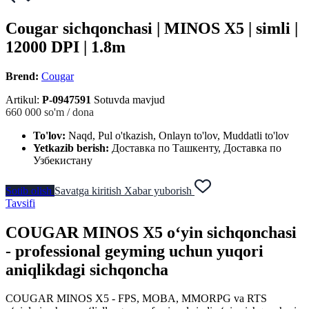
Cougar sichqonchasi | MINOS X5 | simli |
12000 DPI | 1.8m
Brend:
Cougar
Artikul:
P-0947591
Sotuvda mavjud
660 000
so'm / dona
To'lov:
Naqd, Pul o'tkazish, Onlayn to'lov, Muddatli to'lov
Yetkazib berish:
Доставка по Ташкенту, Доставка по
Узбекистану
Sotib olish
Savatga kiritish
Xabar yuborish
Tavsifi
COUGAR MINOS X5 o‘yin sichqonchasi
- professional geyming uchun yuqori
aniqlikdagi sichqoncha
COUGAR MINOS X5 - FPS, MOBA, MMORPG va RTS