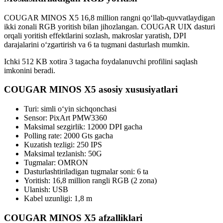
COUGAR MINOS X5 16,8 million rangni qo‘llab-quvvatlaydigan
ikki zonali RGB yoritish bilan jihozlangan. COUGAR UIX dasturi
orqali yoritish effektlarini sozlash, makroslar yaratish, DPI
darajalarini o‘zgartirish va 6 ta tugmani dasturlash mumkin.
Ichki 512 KB xotira 3 tagacha foydalanuvchi profilini saqlash
imkonini beradi.
COUGAR MINOS X5 asosiy xususiyatlari
Turi: simli o‘yin sichqonchasi
Sensor: PixArt PMW3360
Maksimal sezgirlik: 12000 DPI gacha
Polling rate: 2000 Gts gacha
Kuzatish tezligi: 250 IPS
Maksimal tezlanish: 50G
Tugmalar: OMRON
Dasturlashtiriladigan tugmalar soni: 6 ta
Yoritish: 16,8 million rangli RGB (2 zona)
Ulanish: USB
Kabel uzunligi: 1,8 m
COUGAR MINOS X5 afzalliklari