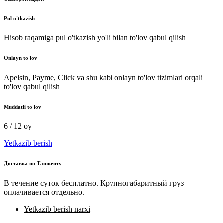
Pul o'tkazish
Hisob raqamiga pul o'tkazish yo'li bilan to'lov qabul qilish
Onlayn to'lov
Apelsin, Payme, Click va shu kabi onlayn to'lov tizimlari orqali
to'lov qabul qilish
Muddatli to'lov
6 / 12 oy
Yetkazib berish
Доставка по Ташкенту
В течение суток бесплатно. Крупногабаритный груз
оплачивается отдельно.
Yetkazib berish narxi