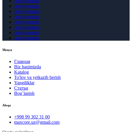
Автотовары
Автотовары
Автотовары
Автотовары
Автотовары
Автотовары
Автотовары
Автотовары
Menyu
Главная
Biz haqimizda
Katalog
To'lov va yetkazib berish
Yangiliklar
Статьи
Bog`lanish
Aloqa
+998 99 302 31 00
maxcore.uz@gmail.com