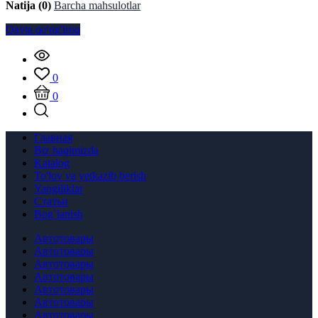
Natija (0)
Barcha mahsulotlar
Qayta qo'ng'iroq
0
0
Главная
Biz haqimizda
Katalog
To'lov va yetkazib berish
Yangiliklar
Статьи
Bog`lanish
Автотовары
Автотовары
Автотовары
Автотовары
Автотовары
Автотовары
Автотовары