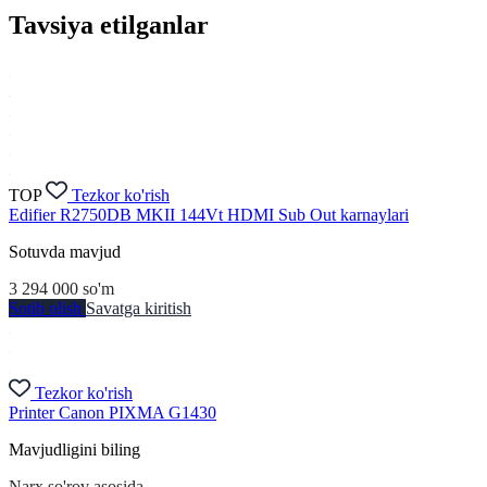
Tavsiya etilganlar
TOP
Tezkor ko'rish
Edifier R2750DB MKII 144Vt HDMI Sub Out karnaylari
Sotuvda mavjud
3 294 000
so'm
Sotib olish
Savatga kiritish
Tezkor ko'rish
Printer Canon PIXMA G1430
Mavjudligini biling
Narx so'rov asosida