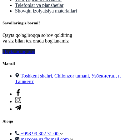
Telefonlar va planshetlar
Shovqin izolyatsiya materiallari
Savollaringiz bormi?
Qayta qo'ng'iroqqa so'rov qoldiring
va siz bilan tez orada bog'lanamiz
Qayta qo'ng'iroq
Manzil
Toshkent shahri, Chilonzor tumani, Узбекистан, г.
Ташкент
Aloqa
+998 99 302 31 00
maxcore.uz@gmail.com