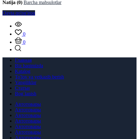
Natija (0)
Barcha mahsulotlar
Qayta qo'ng'iroq
0
0
Главная
Biz haqimizda
Katalog
To'lov va yetkazib berish
Yangiliklar
Статьи
Bog`lanish
Автотовары
Автотовары
Автотовары
Автотовары
Автотовары
Автотовары
Автотовары