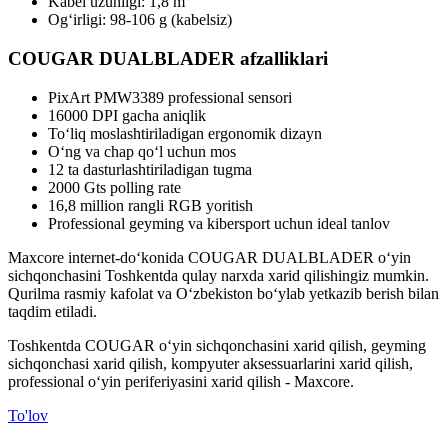
Kabel uzunligi: 1,8 m
Og‘irligi: 98-106 g (kabelsiz)
COUGAR DUALBLADER afzalliklari
PixArt PMW3389 professional sensori
16000 DPI gacha aniqlik
To‘liq moslashtiriladigan ergonomik dizayn
O‘ng va chap qo‘l uchun mos
12 ta dasturlashtiriladigan tugma
2000 Gts polling rate
16,8 million rangli RGB yoritish
Professional geyming va kibersport uchun ideal tanlov
Maxcore internet-do‘konida COUGAR DUALBLADER o‘yin
sichqonchasini Toshkentda qulay narxda xarid qilishingiz mumkin.
Qurilma rasmiy kafolat va O‘zbekiston bo‘ylab yetkazib berish bilan
taqdim etiladi.
Toshkentda COUGAR o‘yin sichqonchasini xarid qilish, geyming
sichqonchasi xarid qilish, kompyuter aksessuarlarini xarid qilish,
professional o‘yin periferiyasini xarid qilish - Maxcore.
To'lov