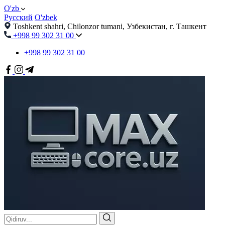
O'zb
Русский
O'zbek
Toshkent shahri, Chilonzor tumani, Узбекистан, г. Ташкент
+998 99 302 31 00
+998 99 302 31 00