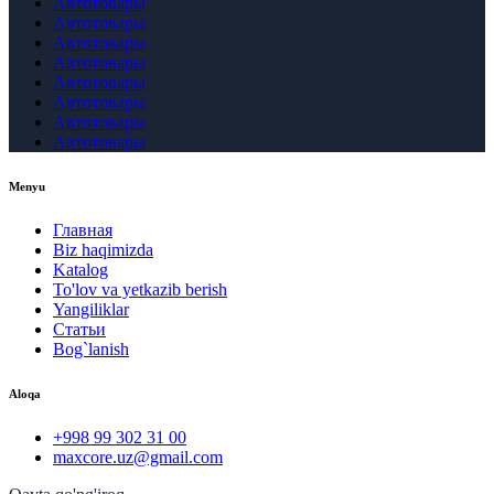
Автотовары
Автотовары
Автотовары
Автотовары
Автотовары
Автотовары
Автотовары
Автотовары
Menyu
Главная
Biz haqimizda
Katalog
To'lov va yetkazib berish
Yangiliklar
Статьи
Bog`lanish
Aloqa
+998 99 302 31 00
maxcore.uz@gmail.com