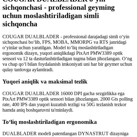
sichqonchasi - professional geyming
uchun moslashtiriladigan simli
sichqoncha
COUGAR DUALBLADER - professional darajadagi simli o‘yin
sichqonchasi bo‘lib, FPS, MOBA, MMORPG va RTS janridagi
o‘yinlar uchun yaratilgan. Model to‘liq moslashtiriladigan
ergonomik dizayn, yuqori aniqlikdagi PixArt PMW3389 optik
sensori va 12 ta dasturlashtiriladigan tugma bilan jihozlangan. O‘ng
va chap qo‘l bilan foydalanish imkoniyati uni har bir geymer uchun
qulay tanlovga aylantiradi.
Yuqori aniqlik va maksimal tezlik
COUGAR DUALBLADER 16000 DPI gacha sezgirlikka ega
PixArt PMW3389 optik sensori bilan jihozlangan. 2000 Gts polling
rate, 400 IPS dan yuqori kuzatish tezligi va 50G tezlanish tezkor
hamda aniq boshqaruvni ta'minlaydi.
To‘liq moslashtiriladigan ergonomika
DUALBLADER modeli patentlangan DYNASTRUT dizayniga