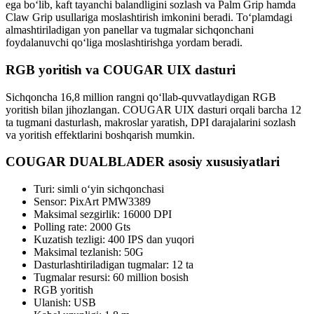
ega bo‘lib, kaft tayanchi balandligini sozlash va Palm Grip hamda
Claw Grip usullariga moslashtirish imkonini beradi. To‘plamdagi
almashtiriladigan yon panellar va tugmalar sichqonchani
foydalanuvchi qo‘liga moslashtirishga yordam beradi.
RGB yoritish va COUGAR UIX dasturi
Sichqoncha 16,8 million rangni qo‘llab-quvvatlaydigan RGB
yoritish bilan jihozlangan. COUGAR UIX dasturi orqali barcha 12
ta tugmani dasturlash, makroslar yaratish, DPI darajalarini sozlash
va yoritish effektlarini boshqarish mumkin.
COUGAR DUALBLADER asosiy xususiyatlari
Turi: simli o‘yin sichqonchasi
Sensor: PixArt PMW3389
Maksimal sezgirlik: 16000 DPI
Polling rate: 2000 Gts
Kuzatish tezligi: 400 IPS dan yuqori
Maksimal tezlanish: 50G
Dasturlashtiriladigan tugmalar: 12 ta
Tugmalar resursi: 60 million bosish
RGB yoritish
Ulanish: USB