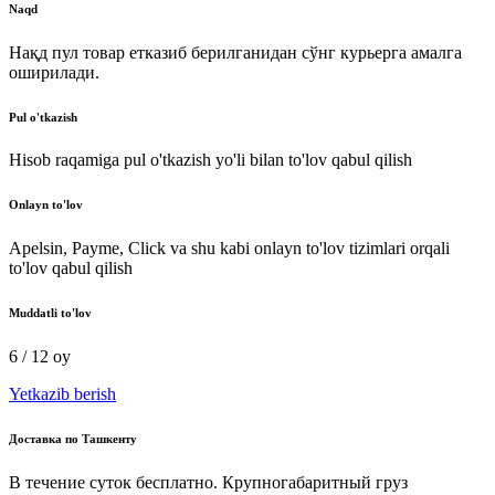
Naqd
Нақд пул товар етказиб берилганидан сўнг курьерга амалга
оширилади.
Pul o'tkazish
Hisob raqamiga pul o'tkazish yo'li bilan to'lov qabul qilish
Onlayn to'lov
Apelsin, Payme, Click va shu kabi onlayn to'lov tizimlari orqali
to'lov qabul qilish
Muddatli to'lov
6 / 12 oy
Yetkazib berish
Доставка по Ташкенту
В течение суток бесплатно. Крупногабаритный груз