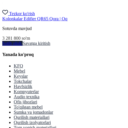
Tezkor ko'rish
Kolonkalar Edifier QR65 Qora | Oq
Sotuvda mavjud
3 281 800
so'm
Sotib olish
Savatga kiritish
Yanada ko'proq
KFQ
Mebel
Keyslar
Tokchalar
Havfsizlik
Kompyuterlar
Audio texnika
Ofis jihozlari
To'qilgan mebel
Sumka va jomadonlar
Qurilish materiallari
Qurilish izolyatorlari
Tom yopish materiallari