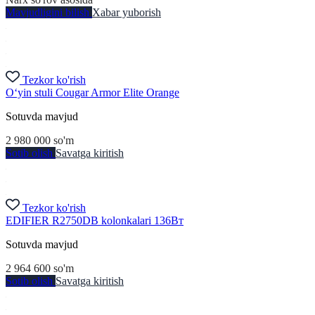
Mavjudligini bilish
Xabar yuborish
Tezkor ko'rish
O‘yin stuli Cougar Armor Elite Orange
Sotuvda mavjud
2 980 000
so'm
Sotib olish
Savatga kiritish
Tezkor ko'rish
EDIFIER R2750DB kolonkalari 136Вт
Sotuvda mavjud
2 964 600
so'm
Sotib olish
Savatga kiritish