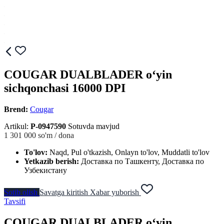
COUGAR DUALBLADER o‘yin
sichqonchasi 16000 DPI
Brend:
Cougar
Artikul:
P-0947590
Sotuvda mavjud
1 301 000
so'm / dona
To'lov:
Naqd, Pul o'tkazish, Onlayn to'lov, Muddatli to'lov
Yetkazib berish:
Доставка по Ташкенту, Доставка по
Узбекистану
Sotib olish
Savatga kiritish
Xabar yuborish
Tavsifi
COUGAR DUALBLADER o‘yin