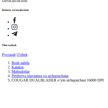
Qayta qo'ng'iroq
Ijtimoiy tarmoqlarimiz
Tilni tanlash
Русский
O'zbek
Bosh sahifa
Katalog
Mahsulotlar
Periferiya klaviatura va sichqonchalar
COUGAR DUALBLADER o‘yin sichqonchasi 16000 DPI