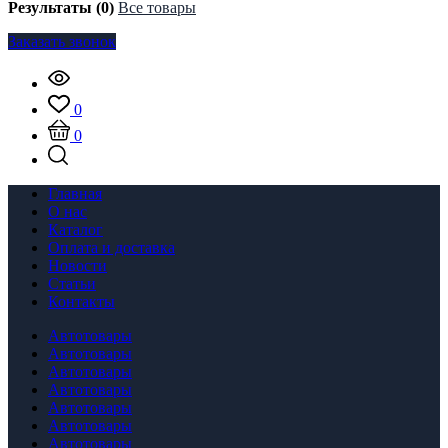
Результаты (0)
Все товары
Заказать звонок
0
0
Главная
О нас
Каталог
Оплата и доставка
Новости
Статьи
Контакты
Автотовары
Автотовары
Автотовары
Автотовары
Автотовары
Автотовары
Автотовары