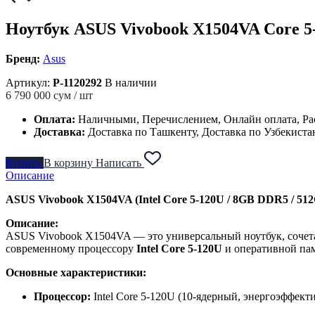
Ноутбук ASUS Vivobook X1504VA Core 5-
Бренд:
Asus
Артикул:
P-1120292
В наличии
6 790 000
сум / шт
Оплата:
Наличными, Перечислением, Онлайн оплата, Ра
Доставка:
Доставка по Ташкенту, Доставка по Узбекиста
Купить
В корзину
Написать
Описание
ASUS Vivobook X1504VA (Intel Core 5-120U / 8GB DDR5 / 512GB 
Описание:
ASUS Vivobook X1504VA — это универсальный ноутбук, сочетаю
современному процессору
Intel Core 5-120U
и оперативной па
Основные характеристики:
Процессор:
Intel Core 5-120U (10-ядерный, энергоэффекти