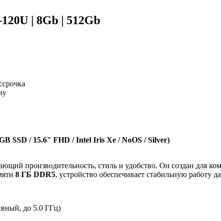
120U | 8Gb | 512Gb
ссрочка
ну
SSD / 15.6" FHD / Intel Iris Xe / NoOS / Silver)
щий производительность, стиль и удобство. Он создан для ком
мяти
8 ГБ DDR5
, устройство обеспечивает стабильную работу д
вный, до 5.0 ГГц)