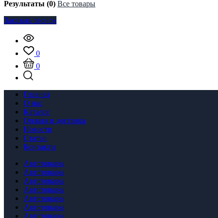
Результаты (0)
Все товары
Заказать звонок
0
0
Главная
О нас
Каталог
Оплата и доставка
Новости
Статьи
Контакты
Автотовары
Автотовары
Автотовары
Автотовары
Автотовары
Автотовары
Автотовары