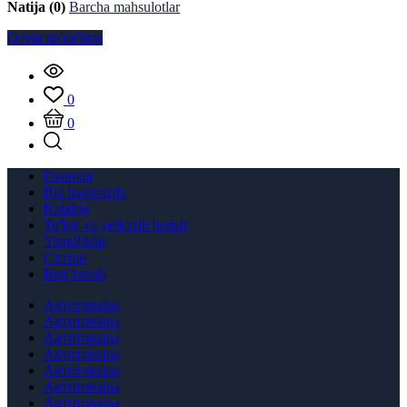
Natija (0)
Barcha mahsulotlar
Qayta qo'ng'iroq
0
0
Главная
Biz haqimizda
Katalog
To'lov va yetkazib berish
Yangiliklar
Статьи
Bog`lanish
Автотовары
Автотовары
Автотовары
Автотовары
Автотовары
Автотовары
Автотовары