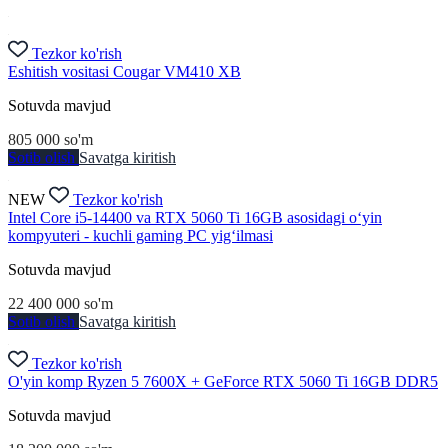
Tezkor ko'rish
Eshitish vositasi Cougar VM410 XB
Sotuvda mavjud
805 000
so'm
Sotib olish
Savatga kiritish
NEW
Tezkor ko'rish
Intel Core i5-14400 va RTX 5060 Ti 16GB asosidagi o‘yin
kompyuteri - kuchli gaming PC yig‘ilmasi
Sotuvda mavjud
22 400 000
so'm
Sotib olish
Savatga kiritish
Tezkor ko'rish
O'yin komp Ryzen 5 7600X + GeForce RTX 5060 Ti 16GB DDR5
Sotuvda mavjud