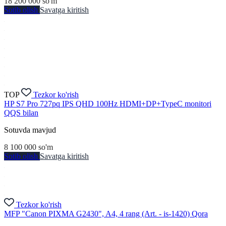
18 200 000
so'm
Sotib olish
Savatga kiritish
TOP
Tezkor ko'rish
HP S7 Pro 727pq IPS QHD 100Hz HDMI+DP+TypeC monitori
QQS bilan
Sotuvda mavjud
8 100 000
so'm
Sotib olish
Savatga kiritish
Tezkor ko'rish
MFP "Canon PIXMA G2430", A4, 4 rang (Art. - is-1420) Qora