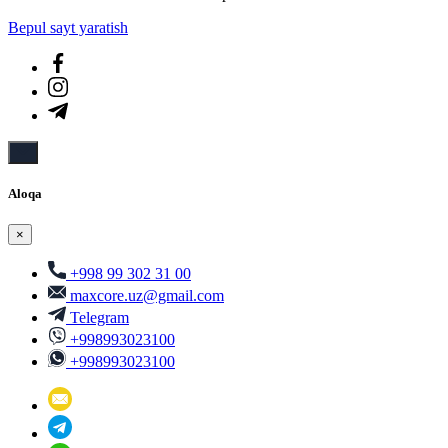
Bepul sayt yaratish
Aloqa
×
+998 99 302 31 00
maxcore.uz@gmail.com
Telegram
+998993023100
+998993023100