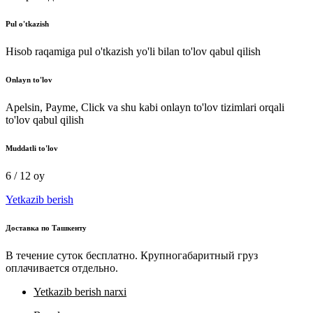
Pul o'tkazish
Hisob raqamiga pul o'tkazish yo'li bilan to'lov qabul qilish
Onlayn to'lov
Apelsin, Payme, Click va shu kabi onlayn to'lov tizimlari orqali
to'lov qabul qilish
Muddatli to'lov
6 / 12 oy
Yetkazib berish
Доставка по Ташкенту
В течение суток бесплатно. Крупногабаритный груз
оплачивается отдельно.
Yetkazib berish narxi