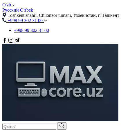
O'zb
Русский
O'zbek
Toshkent shahri, Chilonzor tumani, Узбекистан, г. Ташкент
+998 99 302 31 00
+998 99 302 31 00