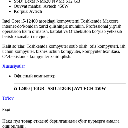
SSD: Lexar NM620 NVMe 512 GB
Quvvat manbai: Avtech 450W
Korpus: Avtech
Intel Core i5-12400 asosidagi kompyuterni Toshkentda Maxcore
internet-do‘konidan xarid qilishingiz mumkin. Professional yig‘ish,
operatsion tizim o‘rnatish, kafolat va O‘zbekiston bo‘ylab yetkazib
berish xizmatlari mavjud.
Kalit so‘zlar: Toshkentda kompyuter sotib olish, ofis kompyuteri, ish
uchun kompyuter, biznes uchun kompyuter, kompyuter texnikasi,
O‘zbekistonda kompyuter xarid qilish.
Xususiyatlar
Офисный компьютер
i5 12400 | 16GB | SSD 512GB | AVTECH 450W
To'lov
Naqd
Нақд пул товар етказиб берилганидан сўнг курьерга амалга
оширилади.