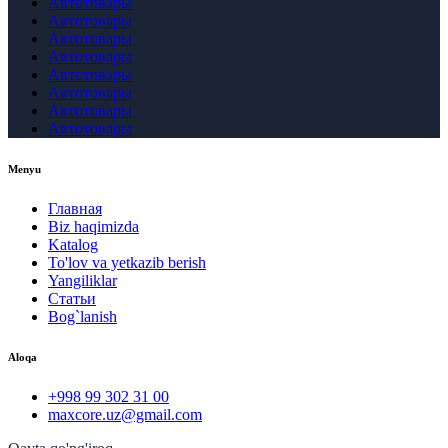
Автотовары
Автотовары
Автотовары
Автотовары
Автотовары
Автотовары
Автотовары
Автотовары
Menyu
Главная
Biz haqimizda
Katalog
To'lov va yetkazib berish
Yangiliklar
Статьи
Bog`lanish
Aloqa
+998 99 302 31 00
maxcore.uz@gmail.com