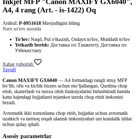
Inkjet MFP "Canon MAXIFY GX6040",
A4, 4 rang (Art. - is-1422) Oq
Artikul:
P-0951618
Mavjudligini biling
Narx so'rov asosida
To'lov:
Naqd, Pul o'tkazish, Onlayn to'lov, Muddatli to'lov
Yetkazib berish:
Доставка по Ташкенту, Доставка по
Узбекистану
Xabar yuborish
Tavsifi
Canon MAXIFY GX6040
— A4 formatdagi rangli struy MFP
bo‘lib, ofis va kichik biznes uchun mo‘ljallangan. Qurilma chop
etish, skanerlash va nusxa olish funksiyalarini birlashtiradi hamda
katta hajmdagi hujjatlarni tejamkor tarzda chop etish imkonini
beradi.
Avtomatik ikki tomonlama chop etish, hujjatlar uchun avtomatik
uzatkich va tarmoq orqali ulanish imkoniyatlari uni kundalik ishlar
uchun qulay qiladi.
Asosiy parametrlar