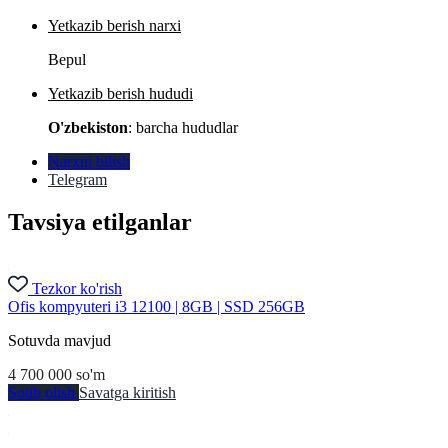
Yetkazib berish narxi
Bepul
Yetkazib berish hududi
O'zbekiston
: barcha hududlar
Narxni bilish
Telegram
Tavsiya etilganlar
Tezkor ko'rish
Ofis kompyuteri i3 12100 | 8GB | SSD 256GB
Sotuvda mavjud
4 700 000
so'm
Sotib olish
Savatga kiritish