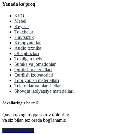
Yanada ko'proq
KFQ
Mebel
Keyslar
Tokchalar
Havfsizlik
Kompyuterlar
Audio texnika
Ofis jihozlari
To'qilgan mebel
Sumka va jomadonlar
Qurilish materiallari
Qurilish izolyatorlari
Tom yopish materiallari
Telefonlar va planshetlar
Shovqin izolyatsiya materiallari
Savollaringiz bormi?
Qayta qo'ng'iroqqa so'rov qoldiring
va siz bilan tez orada bog'lanamiz
Qayta qo'ng'iroq