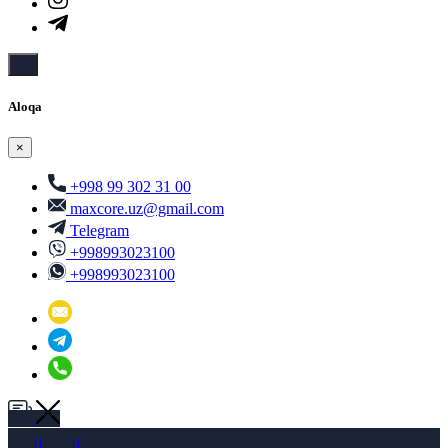
Aloqa
×
+998 99 302 31 00
maxcore.uz@gmail.com
Telegram
+998993023100
+998993023100
0
0