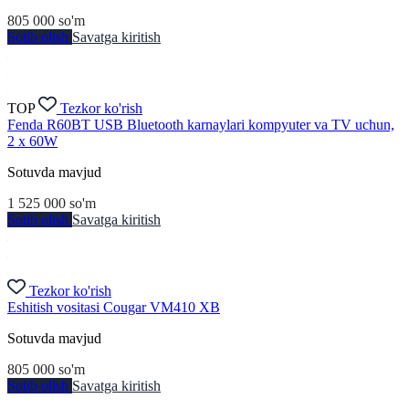
805 000
so'm
Sotib olish
Savatga kiritish
TOP
Tezkor ko'rish
Fenda R60BT USB Bluetooth karnaylari kompyuter va TV uchun,
2 x 60W
Sotuvda mavjud
1 525 000
so'm
Sotib olish
Savatga kiritish
Tezkor ko'rish
Eshitish vositasi Cougar VM410 XB
Sotuvda mavjud
805 000
so'm
Sotib olish
Savatga kiritish