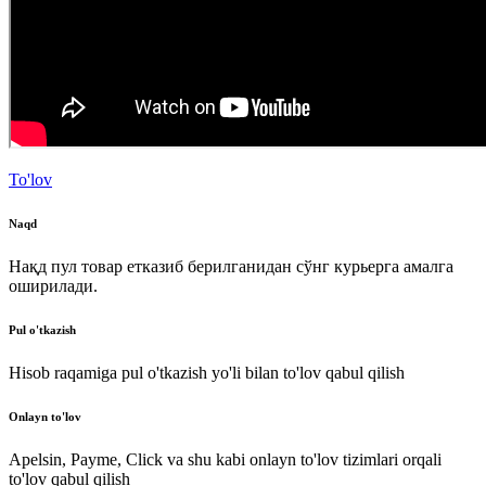
To'lov
Naqd
Нақд пул товар етказиб берилганидан сўнг курьерга амалга
оширилади.
Pul o'tkazish
Hisob raqamiga pul o'tkazish yo'li bilan to'lov qabul qilish
Onlayn to'lov
Apelsin, Payme, Click va shu kabi onlayn to'lov tizimlari orqali
to'lov qabul qilish