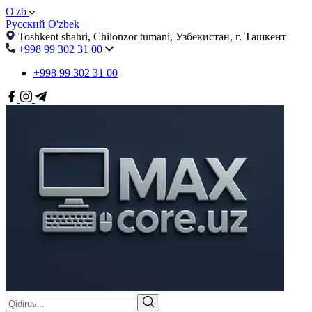
O'zb
Русский
O'zbek
Toshkent shahri, Chilonzor tumani, Узбекистан, г. Ташкент
+998 99 302 31 00
+998 99 302 31 00