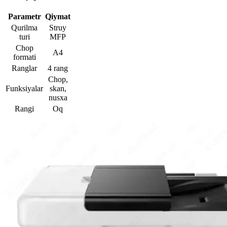
Parametr
Qiymat
Qurilma
Struy
turi
MFP
Chop
A4
formati
Ranglar
4 rang
Chop,
Funksiyalar
skan,
nusxa
Rangi
Oq