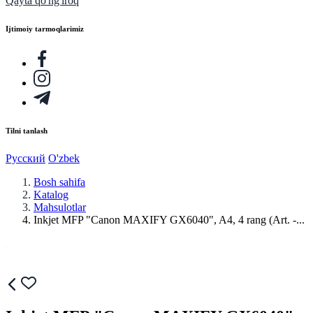
Qayta qo'ng'iroq
Ijtimoiy tarmoqlarimiz
Tilni tanlash
Русский
O'zbek
Bosh sahifa
Katalog
Mahsulotlar
Inkjet MFP "Canon MAXIFY GX6040", A4, 4 rang (Art. -...