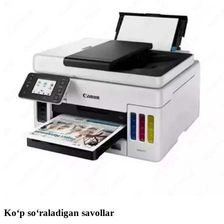
Ko‘p so‘raladigan savollar