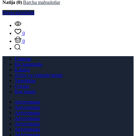
Natija (0)
Barcha mahsulotlar
Qayta qo'ng'iroq
0
0
Главная
Biz haqimizda
Katalog
To'lov va yetkazib berish
Yangiliklar
Статьи
Bog`lanish
Автотовары
Автотовары
Автотовары
Автотовары
Автотовары
Автотовары
Автотовары