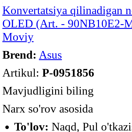
Konvertatsiya qilinadigan 
OLED (Art. - 90NB10E2
Moviy
Brend:
Asus
Artikul:
P-0951856
Mavjudligini biling
Narx so'rov asosida
To'lov:
Naqd, Pul o'tkazi