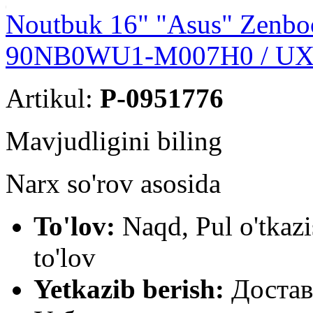
Noutbuk 16" "Asus" Zenbo
90NB0WU1-M007H0 / UX
Artikul:
P-0951776
Mavjudligini biling
Narx so'rov asosida
To'lov:
Naqd, Pul o'tkazi
to'lov
Yetkazib berish:
Достав