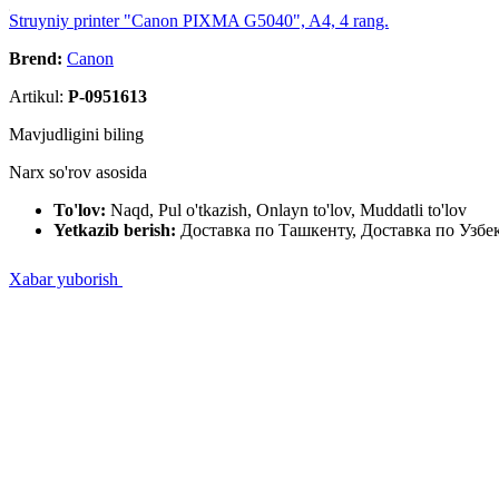
Struyniy printer "Canon PIXMA G5040", A4, 4 rang.
Brend:
Canon
Artikul:
P-0951613
Mavjudligini biling
Narx so'rov asosida
To'lov:
Naqd, Pul o'tkazish, Onlayn to'lov, Muddatli to'lov
Yetkazib berish:
Доставка по Ташкенту, Доставка по Узбе
Xabar yuborish