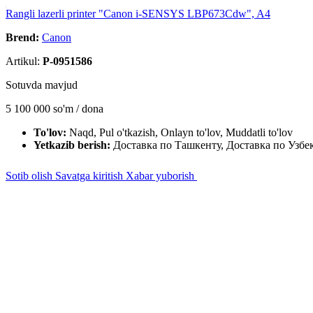
Rangli lazerli printer "Canon i-SENSYS LBP673Cdw", A4
Brend:
Canon
Artikul:
P-0951586
Sotuvda mavjud
5 100 000
so'm / dona
To'lov:
Naqd, Pul o'tkazish, Onlayn to'lov, Muddatli to'lov
Yetkazib berish:
Доставка по Ташкенту, Доставка по Узбе
Sotib olish
Savatga kiritish
Xabar yuborish