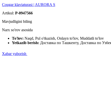
Cougar klaviaturasi | AURORA S
Artikul:
P-0947566
Mavjudligini biling
Narx so'rov asosida
To'lov:
Naqd, Pul o'tkazish, Onlayn to'lov, Muddatli to'lov
Yetkazib berish:
Доставка по Ташкенту, Доставка по Узбе
Xabar yuborish