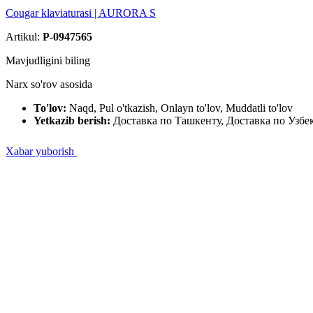
Cougar klaviaturasi | AURORA S
Artikul:
P-0947565
Mavjudligini biling
Narx so'rov asosida
To'lov:
Naqd, Pul o'tkazish, Onlayn to'lov, Muddatli to'lov
Yetkazib berish:
Доставка по Ташкенту, Доставка по Узбе
Xabar yuborish