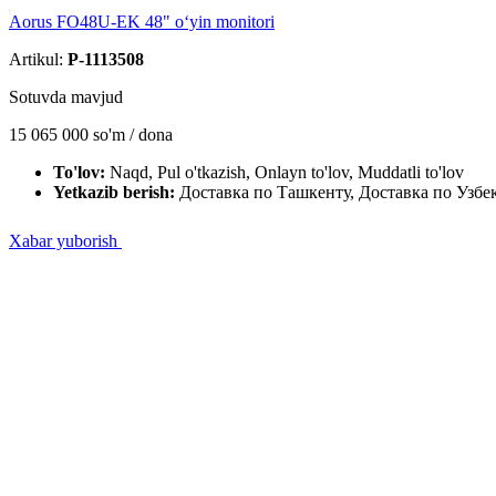
Aorus FO48U-EK 48" o‘yin monitori
Artikul:
P-1113508
Sotuvda mavjud
15 065 000
so'm / dona
To'lov:
Naqd, Pul o'tkazish, Onlayn to'lov, Muddatli to'lov
Yetkazib berish:
Доставка по Ташкенту, Доставка по Узбе
Xabar yuborish